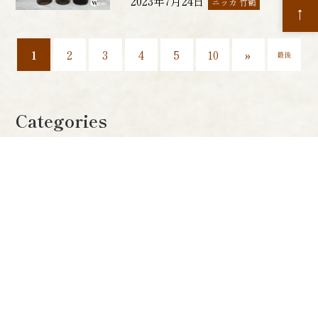
2023年7月24日
ニッカ 竹鶴
↑
1
2
3
4
5
10
»
最後
Categories
ウイスキー雑学
サントリー 山崎
サントリー 白州
サントリー 響
ニッカ 竹鶴
ベンチャーウイスキー イチローズモルト