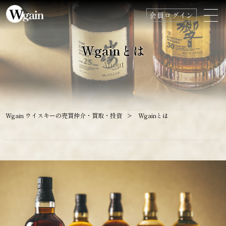
会員ログイン
Wgainとは
商品一覧
About
Wgainとは
取引の流れ
Wgain ウイスキーの売買仲介・買取・投資
>
Wgainとは
購入・出品方法
会員登録
手数料について
コラム