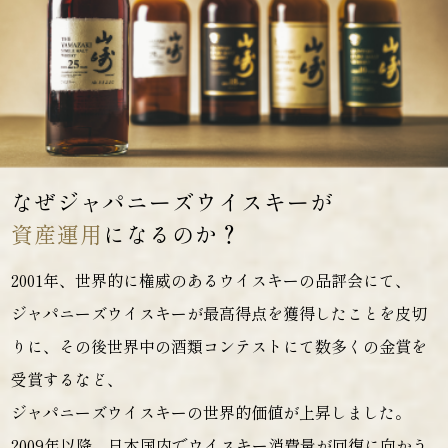
お問い合わせ
Language:
JP
EN
CH
KO
なぜジャパニーズウイスキーが
資産運用
になるのか？
2001年、世界的に権威のあるウイスキーの品評会にて、
ジャパニーズウイスキーが最高得点を獲得したことを皮切
りに、その後世界中の酒類コンテストにて数多くの金賞を
受賞するなど、
ジャパニーズウイスキーの世界的価値が上昇しました。
2009年以降、日本国内でウイスキー消費量が回復に向かう